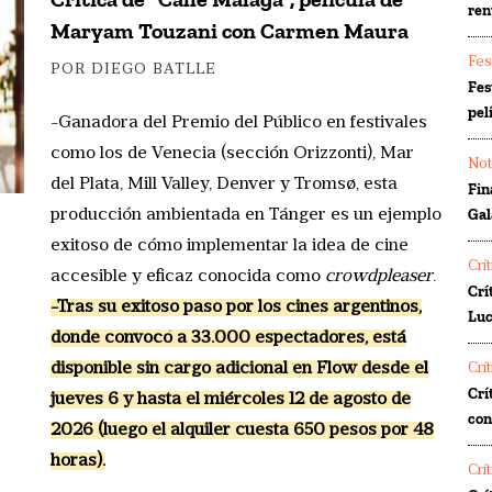
ren
Maryam Touzani con Carmen Maura
Fes
POR DIEGO BATLLE
Fes
pel
-Ganadora del Premio del Público en festivales
como los de Venecia (sección Orizzonti), Mar
Not
del Plata, Mill Valley, Denver y Tromsø, esta
Fin
Gal
producción ambientada en Tánger es un ejemplo
exitoso de cómo implementar la idea de cine
Crí
accesible y eficaz conocida como
crowdpleaser
.
Crí
-Tras su exitoso paso por los cines argentinos,
Luc
donde convocó a 33.000 espectadores, está
disponible sin cargo adicional en Flow desde el
Crí
Crí
jueves 6 y hasta el miércoles 12 de agosto de
co
2026 (luego el alquiler cuesta 650 pesos por 48
horas).
Crí