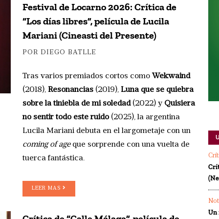
Festival de Locarno 2026: Crítica de
“Los días libres”, película de Lucila
Mariani (Cineasti del Presente)
POR DIEGO BATLLE
Tras varios premiados cortos como
Wekwaind
(2018),
Resonancias
(2019),
Luna que se quiebra
sobre la tiniebla de mi soledad
(2022) y
Quisiera
no sentir todo este ruido
(2025), la argentina
Lucila Mariani debuta en el largometaje con un
coming of age
que sorprende con una vuelta de
Crí
tuerca fantástica.
Crí
(Ne
LEER MAS
Not
Un 
Crítica de “Calle Málaga”, película de