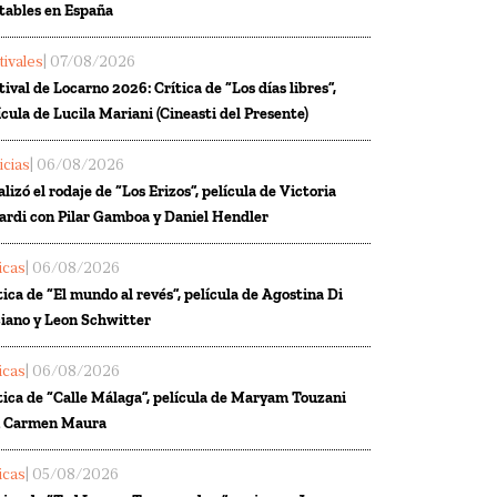
tables en España
tivales
| 07/08/2026
tival de Locarno 2026: Crítica de “Los días libres”,
ícula de Lucila Mariani (Cineasti del Presente)
icias
| 06/08/2026
alizó el rodaje de “Los Erizos”, película de Victoria
ardi con Pilar Gamboa y Daniel Hendler
ticas
| 06/08/2026
tica de “El mundo al revés”, película de Agostina Di
iano y Leon Schwitter
ticas
| 06/08/2026
tica de “Calle Málaga”, película de Maryam Touzani
n Carmen Maura
ticas
| 05/08/2026