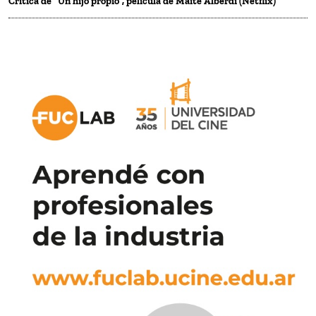
Crítica de “Un hijo propio”, película de Maite Alberdi (Netflix)