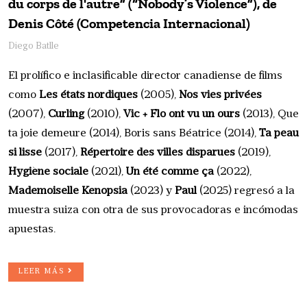
du corps de l'autre” (“Nobody’s Violence”), de
Denis Côté (Competencia Internacional)
Diego Batlle
El prolífico e inclasificable director canadiense de films
como
Les états nordiques
(2005),
Nos vies privées
(2007),
Curling
(2010),
Vic + Flo ont vu un ours
(2013), Que
ta joie demeure (2014), Boris sans Béatrice (2014),
Ta peau
si lisse
(2017),
Répertoire des villes disparues
(2019),
Hygiène sociale
(2021),
Un été comme ça
(2022),
Mademoiselle Kenopsia
(2023) y
Paul
(2025) regresó a la
muestra suiza con otra de sus provocadoras e incómodas
apuestas.
LEER MÁS