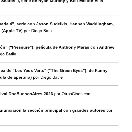
 Shards”), serie de Ryan Murphy y Bret Easton Ellis
orada 4”, serie con Jason Sudeikis, Hannah Waddingham,
n (Apple TV)
por Diego Batlle
esión” (“Pressure”), película de Anthony Maras con Andrew
go Batlle
tica de “Les Yeux Verts” (“The Green Eyes”), de Fanny
cula de apertura)
por Diego Batlle
tival DocBuenosAires 2026
por OtrosCines.com
Anunciaron la sección principal con grandes autores
por