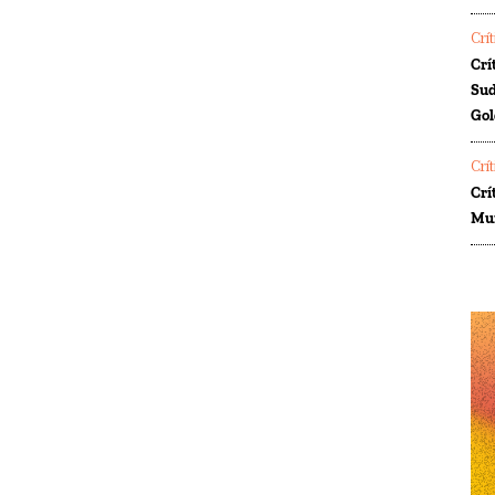
Crí
Crí
Sud
Gol
Crí
Crí
Mur