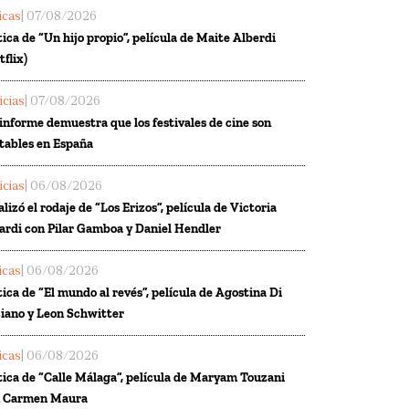
ticas
| 07/08/2026
tica de “Un hijo propio”, película de Maite Alberdi
tflix)
icias
| 07/08/2026
informe demuestra que los festivales de cine son
tables en España
icias
| 06/08/2026
alizó el rodaje de “Los Erizos”, película de Victoria
ardi con Pilar Gamboa y Daniel Hendler
ticas
| 06/08/2026
tica de “El mundo al revés”, película de Agostina Di
iano y Leon Schwitter
ticas
| 06/08/2026
tica de “Calle Málaga”, película de Maryam Touzani
n Carmen Maura