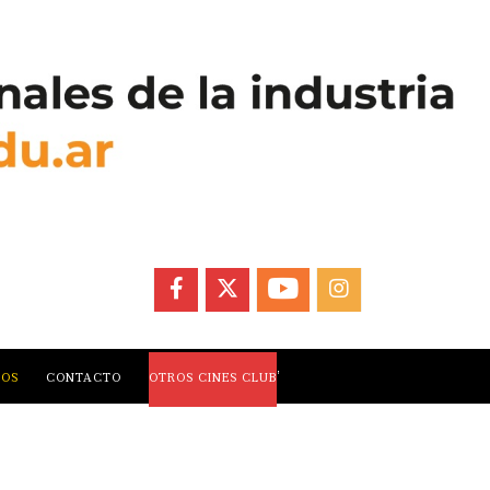
FACEBOOK
X
YOUTUBE
INSTAGRAM
,
LOS
CONTACTO
OTROS CINES CLUB