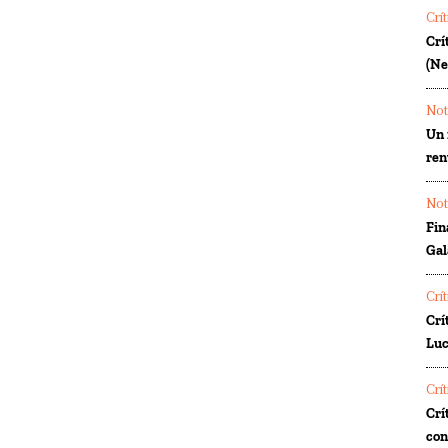
Crí
Crí
(Ne
Not
Un 
ren
Not
Fin
Gal
Crí
Crí
Luc
Crí
Crí
co