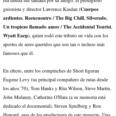
esa deuda fue saldada por su amigo, el prestigioso
Cuerpos
guionista y director Lawrence Kasdan (
ardientes
Reencuentro / The Big Chill
Silverado
,
,
,
Un tropiezo llamado amor / The Accidental Tourist
,
Wyatt Earp
), quien rodó este tributo en vida con los
aportes de seres queridos que son tan o incluso más
famosos que él.
En efecto, entre los compinches de Short figuran
Eugene Levy (su principal compañero de rutas desde
los años '70), Tom Hanks y Rita Wilson, Steve Martin,
John Mulaney, Catherine O'Hara (a su memoria está
dedicado el documental), Steven Spielberg y Ron
Howard, uno de los productores de este proyecto. Una