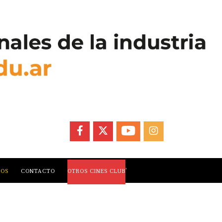
FACEBOOK
X
YOUTUBE
INSTAGRAM
,
LOS
CONTACTO
OTROS CINES CLUB