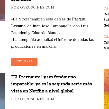
POR OTROSCINES.COM
Crí
Crí
-La N roja también está detrás de
Parque
Sud
Gol
Lezama
, de Juan José Campanella, con Luis
Brandoni y Eduardo Blanco.
Crí
-La compañía actualizó el informe de todas las
Crí
producciones en marcha.
Mur
LEER MAS
"El Eternauta" y un fenómeno
imparable: ya es la segunda serie más
vista en Netflix a nivel global
POR OTROSCINES.COM