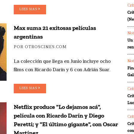
Crí
LEER MAS
Crí
(Ne
Max suma 21 exitosas películas
Not
argentinas
Un 
ren
POR OTROSCINES.COM
La colección que llega en Junio incluye ocho
Not
Fin
films con Ricardo Darín y 6 con Adrián Suar.
Gal
LEER MAS
Crí
Crí
Luc
Netflix produce "Lo dejamos acá",
película con Ricardo Darín y Diego
Crí
Peretti; y "El último gigante", con Oscar
Crí
co
Martínez