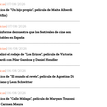
ticas
| 07/08/2026
tica de “Un hijo propio”, película de Maite Alberdi
tflix)
icias
| 07/08/2026
informe demuestra que los festivales de cine son
tables en España
icias
| 06/08/2026
alizó el rodaje de “Los Erizos”, película de Victoria
ardi con Pilar Gamboa y Daniel Hendler
ticas
| 06/08/2026
tica de “El mundo al revés”, película de Agostina Di
iano y Leon Schwitter
ticas
| 06/08/2026
tica de “Calle Málaga”, película de Maryam Touzani
n Carmen Maura