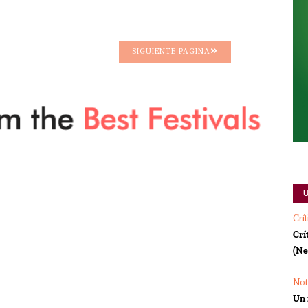
SIGUIENTE PAGINA
Crí
Crí
(Ne
Not
Un 