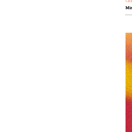
Cic
Mir