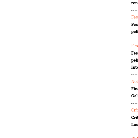
ren
Fes
Fes
pel
Fes
Fes
pel
Int
Not
Fin
Gal
Crí
Crí
Luc