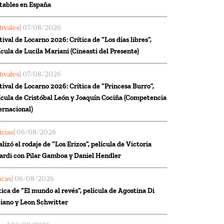
tables en España
tivales
| 07/08/2026
tival de Locarno 2026: Crítica de “Los días libres”,
ícula de Lucila Mariani (Cineasti del Presente)
tivales
| 07/08/2026
tival de Locarno 2026: Crítica de “Princesa Burro”,
ícula de Cristóbal León y Joaquín Cociña (Competencia
ernacional)
icias
| 06/08/2026
alizó el rodaje de “Los Erizos”, película de Victoria
ardi con Pilar Gamboa y Daniel Hendler
ticas
| 06/08/2026
tica de “El mundo al revés”, película de Agostina Di
iano y Leon Schwitter