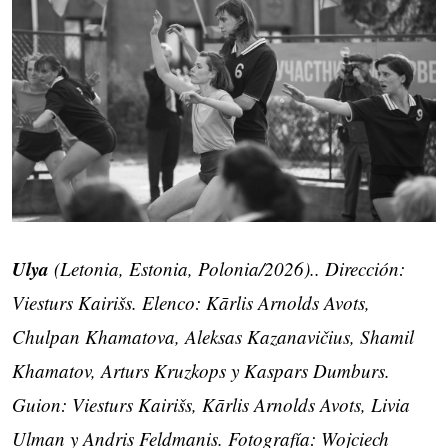
Ulya
(Letonia, Estonia, Polonia/2026).. Dirección:
Viesturs Kairišs. Elenco: Kārlis Arnolds Avots,
Chulpan Khamatova, Aleksas Kazanavičius, Shamil
Khamatov, Arturs Kruzkops y Kaspars Dumburs.
Guion: Viesturs Kairišs, Kārlis Arnolds Avots, Livia
Ulman y Andris Feldmanis. Fotografía: Wojciech