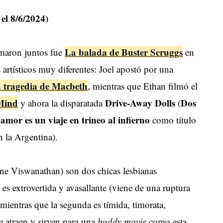
 el 8/6/2024)
La balada de Buster Scruggs
ilmaron juntos fue
en
tísticos muy diferentes: Joel apostó por una
 tragedia de Macbeth
, mientras que Ethan filmó el
 Mind
Drive-Away Dolls
Dos
y ahora la disparatada
(
 amor es un viaje en trineo al infierno
como título
 la Argentina).
ne Viswanathan) son dos chicas lesbianas
 es extrovertida y avasallante (viene de una ruptura
mientras que la segunda es tímida, timorata,
e atraen y sirven para una
buddy movie
como esta