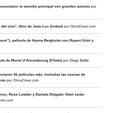
Anunciaron la sección principal con grandes autores
por
) del cine”, libro de Jean-Luc Godard
por OtrosCines.com
born”), película de Hanna Bergholm con Rupert Grint y
ícula de Muriel d’Ansembourg (Filmin)
por Diego Batlle
nciaron 92 películas más, incluidas las nuevas de
inás
por OtrosCines.com
onso, Rose Lowder y Daniela Delgado Viteri serán
ines.com