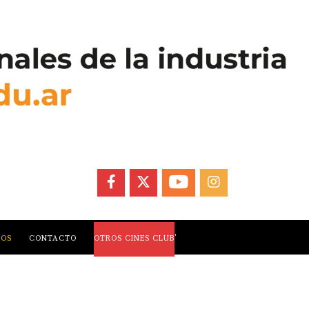
FACEBOOK
X
YOUTUBE
INSTAGRAM
,
LOS
CONTACTO
OTROS CINES CLUB