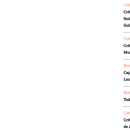
Crí
Crí
Sud
Gol
Crí
Crí
Mur
Not
Caj
Luc
Not
Tod
Crí
Crí
de 