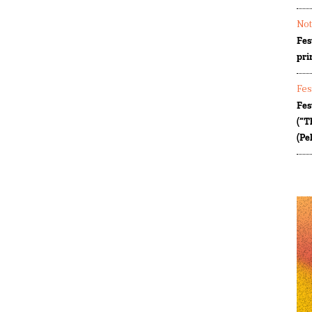
Not
Fes
pri
Fes
Fes
(“T
(Pe