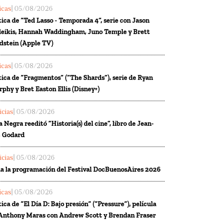
ticas
| 05/08/2026
tica de “Ted Lasso - Temporada 4”, serie con Jason
eikis, Hannah Waddingham, Juno Temple y Brett
dstein (Apple TV)
ticas
| 05/08/2026
tica de “Fragmentos” (“The Shards”), serie de Ryan
phy y Bret Easton Ellis (Disney+)
icias
| 05/08/2026
a Negra reeditó “Historia(s) del cine”, libro de Jean-
 Godard
icias
| 05/08/2026
a la programación del Festival DocBuenosAires 2026
ticas
| 05/08/2026
tica de “El Día D: Bajo presión” (“Pressure”), película
Anthony Maras con Andrew Scott y Brendan Fraser