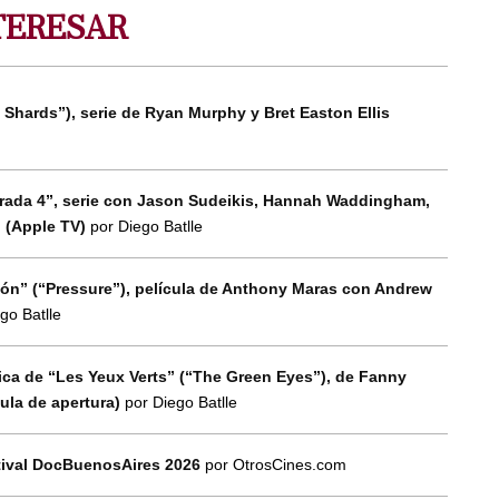
TERESAR
 Shards”), serie de Ryan Murphy y Bret Easton Ellis
orada 4”, serie con Jason Sudeikis, Hannah Waddingham,
n (Apple TV)
por Diego Batlle
esión” (“Pressure”), película de Anthony Maras con Andrew
go Batlle
tica de “Les Yeux Verts” (“The Green Eyes”), de Fanny
cula de apertura)
por Diego Batlle
tival DocBuenosAires 2026
por OtrosCines.com