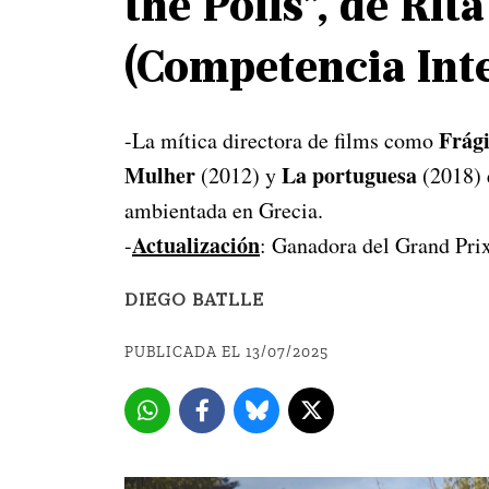
the Polis”, de Ri
(Competencia Int
Frág
-La mítica directora de films como
Mulher
La portuguesa
(2012) y
(2018) 
ambientada en Grecia.
Actualización
-
: Ganadora del Grand Prix
DIEGO BATLLE
PUBLICADA EL 13/07/2025