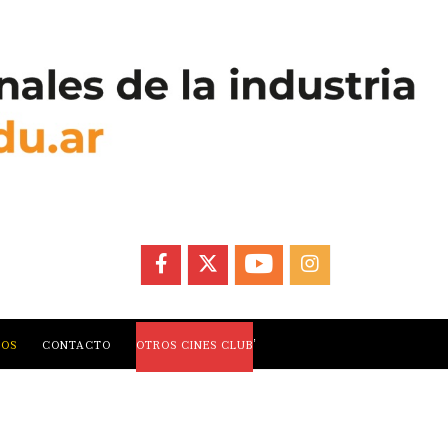
FACEBOOK
X
YOUTUBE
INSTAGRAM
,
LOS
CONTACTO
OTROS CINES CLUB