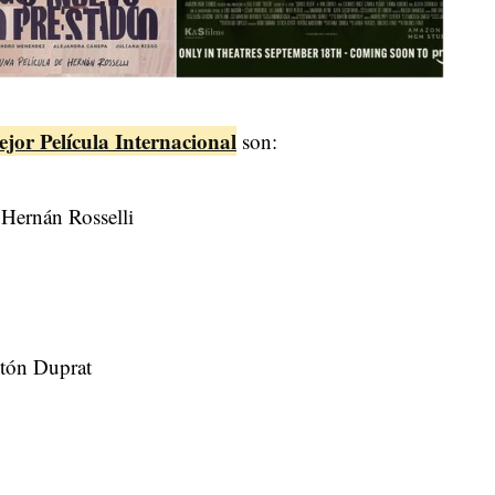
jor Película Internacional
son:
 Hernán Rosselli
tón Duprat