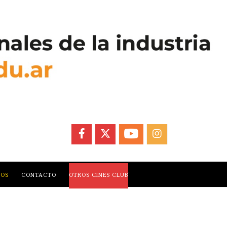
FACEBOOK
X
YOUTUBE
INSTAGRAM
,
LOS
CONTACTO
OTROS CINES CLUB