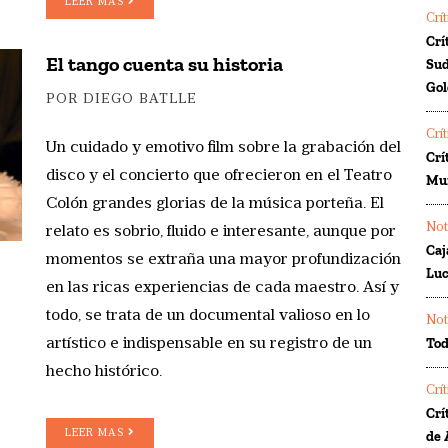
LEER MAS
Crí
Crí
El tango cuenta su historia
Sud
Gol
POR DIEGO BATLLE
Crí
Un cuidado y emotivo film sobre la grabación del
Crí
disco y el concierto que ofrecieron en el Teatro
Mur
Colón grandes glorias de la música porteña. El
Not
relato es sobrio, fluido e interesante, aunque por
Caj
momentos se extraña una mayor profundización
Luc
en las ricas experiencias de cada maestro. Así y
todo, se trata de un documental valioso en lo
Not
Tod
artístico e indispensable en su registro de un
hecho histórico.
Crí
Crí
LEER MAS
de 