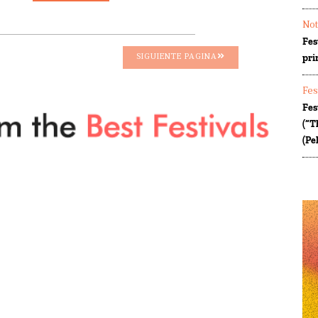
Not
Fes
pri
SIGUIENTE PAGINA
Fes
Fes
(“T
(Pe