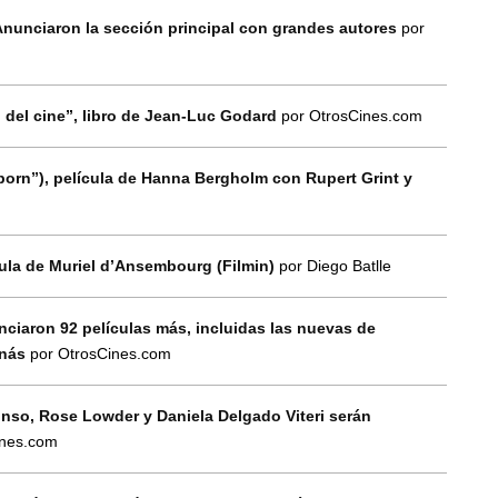
Anunciaron la sección principal con grandes autores
por
) del cine”, libro de Jean-Luc Godard
por OtrosCines.com
born”), película de Hanna Bergholm con Rupert Grint y
ícula de Muriel d’Ansembourg (Filmin)
por Diego Batlle
nciaron 92 películas más, incluidas las nuevas de
inás
por OtrosCines.com
onso, Rose Lowder y Daniela Delgado Viteri serán
ines.com