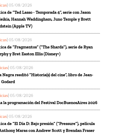
ticas
| 05/08/2026
tica de “Ted Lasso - Temporada 4”, serie con Jason
eikis, Hannah Waddingham, Juno Temple y Brett
dstein (Apple TV)
ticas
| 05/08/2026
tica de “Fragmentos” (“The Shards”), serie de Ryan
phy y Bret Easton Ellis (Disney+)
icias
| 05/08/2026
a Negra reeditó “Historia(s) del cine”, libro de Jean-
 Godard
icias
| 05/08/2026
a la programación del Festival DocBuenosAires 2026
ticas
| 05/08/2026
tica de “El Día D: Bajo presión” (“Pressure”), película
Anthony Maras con Andrew Scott y Brendan Fraser