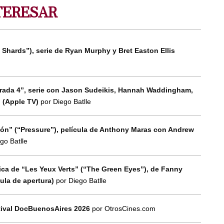
TERESAR
 Shards”), serie de Ryan Murphy y Bret Easton Ellis
orada 4”, serie con Jason Sudeikis, Hannah Waddingham,
n (Apple TV)
por Diego Batlle
esión” (“Pressure”), película de Anthony Maras con Andrew
go Batlle
tica de “Les Yeux Verts” (“The Green Eyes”), de Fanny
cula de apertura)
por Diego Batlle
tival DocBuenosAires 2026
por OtrosCines.com