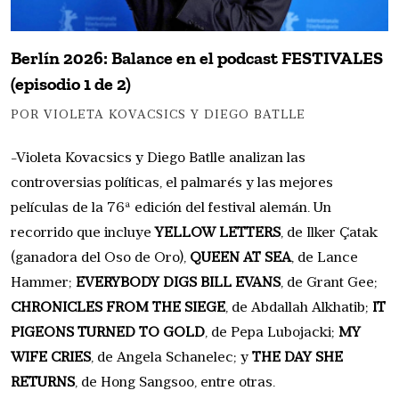
Berlín 2026: Balance en el podcast FESTIVALES
(episodio 1 de 2)
POR VIOLETA KOVACSICS Y DIEGO BATLLE
-Violeta Kovacsics y Diego Batlle analizan las
controversias políticas, el palmarés y las mejores
películas de la 76ª edición del festival alemán. Un
recorrido que incluye
YELLOW LETTERS
, de Ilker Çatak
(ganadora del Oso de Oro),
QUEEN AT SEA
, de Lance
Hammer;
EVERYBODY DIGS BILL EVANS
, de Grant Gee;
CHRONICLES FROM THE SIEGE
, de Abdallah Alkhatib;
IT
PIGEONS TURNED TO GOLD
, de Pepa Lubojacki;
MY
WIFE CRIES
, de Angela Schanelec; y
THE DAY SHE
RETURNS
, de Hong Sangsoo, entre otras.