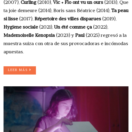
(2007),
Curling
(2010),
Vic + Flo ont vu un ours
(2013), Que
ta joie demeure (2014), Boris sans Béatrice (2014),
Ta peau
si lisse
(2017),
Répertoire des villes disparues
(2019),
Hygiène sociale
(2021),
Un été comme ça
(2022),
Mademoiselle Kenopsia
(2023) y
Paul
(2025) regresó a la
muestra suiza con otra de sus provocadoras e incómodas
apuestas.
LEER MÁS