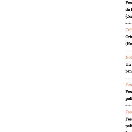
Fes
de 
(Co
Crí
Crí
(Ne
Not
Un 
ren
Fes
Fes
pel
Fes
Fes
pel