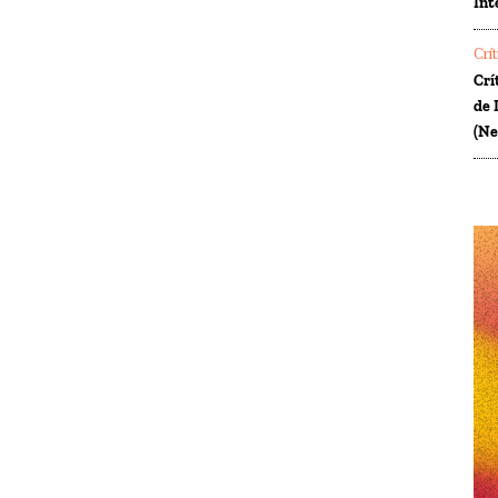
Int
Crí
Crí
de 
(Ne