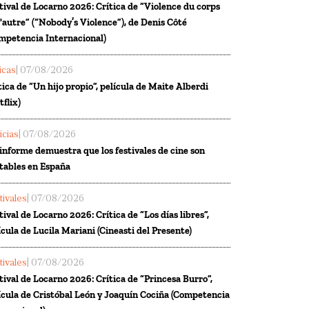
tival de Locarno 2026: Crítica de “Violence du corps
l'autre” (“Nobody’s Violence”), de Denis Côté
mpetencia Internacional)
ticas
| 07/08/2026
tica de “Un hijo propio”, película de Maite Alberdi
tflix)
icias
| 07/08/2026
informe demuestra que los festivales de cine son
tables en España
tivales
| 07/08/2026
tival de Locarno 2026: Crítica de “Los días libres”,
ícula de Lucila Mariani (Cineasti del Presente)
tivales
| 07/08/2026
tival de Locarno 2026: Crítica de “Princesa Burro”,
ícula de Cristóbal León y Joaquín Cociña (Competencia