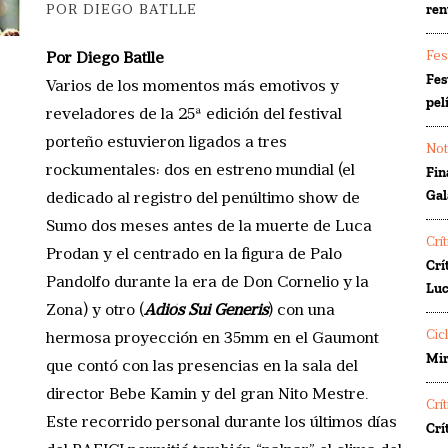
ren
POR DIEGO BATLLE
Fes
Por Diego Batlle
Fes
Varios de los momentos más emotivos y
pel
reveladores de la 25ª edición del festival
porteño estuvieron ligados a tres
Not
rockumentales: dos en estreno mundial (el
Fin
Gal
dedicado al registro del penúltimo show de
Sumo dos meses antes de la muerte de Luca
Crí
Prodan y el centrado en la figura de Palo
Crí
Pandolfo durante la era de Don Cornelio y la
Luc
Zona) y otro (
Adiós Sui Generis
) con una
Cic
hermosa proyección en 35mm en el Gaumont
Mir
que contó con las presencias en la sala del
director Bebe Kamin y del gran Nito Mestre.
Crí
Este recorrido personal durante los últimos días
Crí