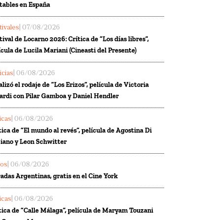
tables en España
tivales
| 07/08/2026
tival de Locarno 2026: Crítica de “Los días libres”,
ícula de Lucila Mariani (Cineasti del Presente)
icias
| 06/08/2026
alizó el rodaje de “Los Erizos”, película de Victoria
ardi con Pilar Gamboa y Daniel Hendler
ticas
| 06/08/2026
tica de “El mundo al revés”, película de Agostina Di
iano y Leon Schwitter
los
| 06/08/2026
adas Argentinas, gratis en el Cine York
ticas
| 06/08/2026
tica de “Calle Málaga”, película de Maryam Touzani