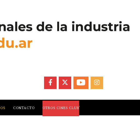
FACEBOOK
X
YOUTUBE
INSTAGRAM
,
LOS
CONTACTO
OTROS CINES CLUB