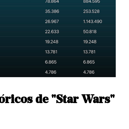
óricos de "Star Wars"