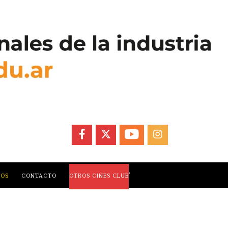
FACEBOOK
X
YOUTUBE
INSTAGRAM
,
LOS
CONTACTO
OTROS CINES CLUB