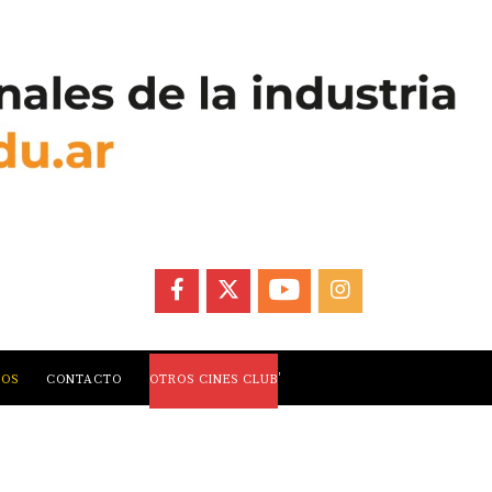
FACEBOOK
X
YOUTUBE
INSTAGRAM
,
LOS
CONTACTO
OTROS CINES CLUB