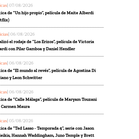
ticas
| 07/08/2026
tica de “Un hijo propio”, película de Maite Alberdi
tflix)
icias
| 06/08/2026
alizó el rodaje de “Los Erizos”, película de Victoria
ardi con Pilar Gamboa y Daniel Hendler
ticas
| 06/08/2026
tica de “El mundo al revés”, película de Agostina Di
iano y Leon Schwitter
ticas
| 06/08/2026
tica de “Calle Málaga”, película de Maryam Touzani
n Carmen Maura
ticas
| 05/08/2026
tica de “Ted Lasso - Temporada 4”, serie con Jason
eikis, Hannah Waddingham, Juno Temple y Brett