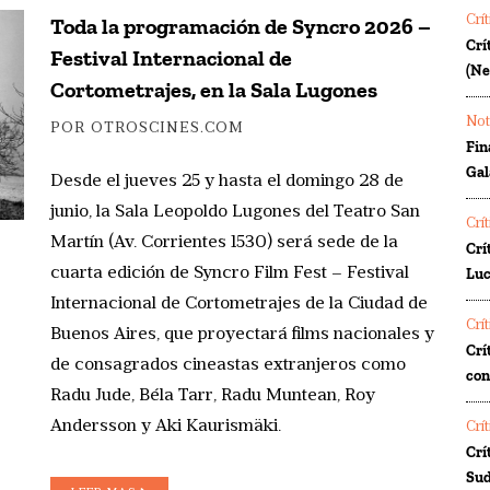
Toda la programación de Syncro 2026 –
Crí
Crí
Festival Internacional de
(Ne
Cortometrajes, en la Sala Lugones
Not
POR OTROSCINES.COM
Fin
Gal
Desde el jueves 25 y hasta el domingo 28 de
junio, la Sala Leopoldo Lugones del Teatro San
Crí
Martín (Av. Corrientes 1530) será sede de la
Crí
cuarta edición de Syncro Film Fest – Festival
Luc
Internacional de Cortometrajes de la Ciudad de
Crí
Buenos Aires, que proyectará films nacionales y
Crí
de consagrados cineastas extranjeros como
co
Radu Jude, Béla Tarr, Radu Muntean, Roy
Andersson y Aki Kaurismäki.
Crí
Crí
Sud