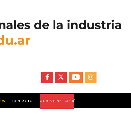
FACEBOOK
X
YOUTUBE
INSTAGRAM
,
LOS
CONTACTO
OTROS CINES CLUB