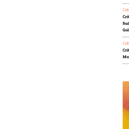
Crí
Crí
Sud
Gol
Crí
Crí
Mur