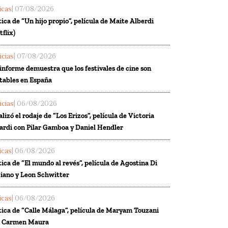
ticas
| 07/08/2026
tica de “Un hijo propio”, película de Maite Alberdi
tflix)
icias
| 07/08/2026
informe demuestra que los festivales de cine son
tables en España
icias
| 06/08/2026
alizó el rodaje de “Los Erizos”, película de Victoria
ardi con Pilar Gamboa y Daniel Hendler
ticas
| 06/08/2026
tica de “El mundo al revés”, película de Agostina Di
iano y Leon Schwitter
ticas
| 06/08/2026
tica de “Calle Málaga”, película de Maryam Touzani
n Carmen Maura