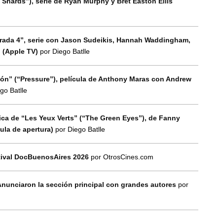
 Shards”), serie de Ryan Murphy y Bret Easton Ellis
orada 4”, serie con Jason Sudeikis, Hannah Waddingham,
n (Apple TV)
por Diego Batlle
esión” (“Pressure”), película de Anthony Maras con Andrew
go Batlle
tica de “Les Yeux Verts” (“The Green Eyes”), de Fanny
cula de apertura)
por Diego Batlle
tival DocBuenosAires 2026
por OtrosCines.com
Anunciaron la sección principal con grandes autores
por