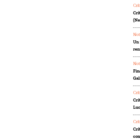
Crí
Crí
(Ne
Not
Un 
ren
Not
Fin
Gal
Crí
Crí
Luc
Crí
Crí
co