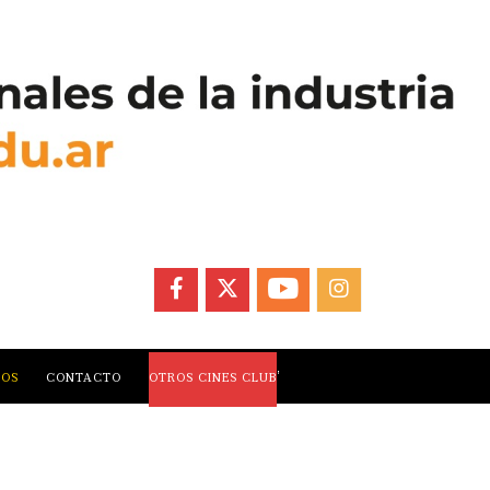
FACEBOOK
X
YOUTUBE
INSTAGRAM
,
LOS
CONTACTO
OTROS CINES CLUB