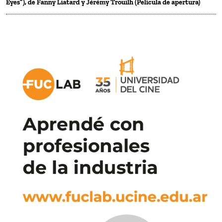
Eyes”), de Fanny Liatard y Jérémy Trouilh (Película de apertura)